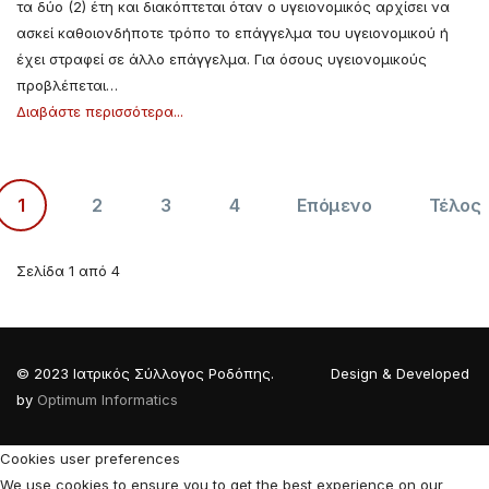
τα δύο (2) έτη και διακόπτεται όταν ο υγειονομικός αρχίσει να
ασκεί καθοιονδήποτε τρόπο το επάγγελμα του υγειονομικού ή
έχει στραφεί σε άλλο επάγγελμα. Για όσους υγειονομικούς
προβλέπεται…
Διαβάστε περισσότερα...
1
2
3
4
Επόμενο
Τέλος
Σελίδα 1 από 4
© 2023 Ιατρικός Σύλλογος Ροδόπης. Design & Developed
by
Optimum Informatics
Cookies user preferences
We use cookies to ensure you to get the best experience on our