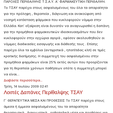
ΠΑΡΟΧΕΣ ΠΕΡΙΘΑΛΨΗΣ Τ.Σ.Α.Υ. Α΄ ΦΑΡΜΑΚΕΥΤΙΚΗ ΠΕΡΙΘΑΛΨΗ.
Το ΤΣΑΥ παρέχει στους ασφαλισμένους του όλα τα απαραίτητα
για την πρόληψη , θεραπεία , διάγνωση και ανακούφιση από
νοσηρή κατάσταση φάρμακα που κυκλοφορούν νόμιμα στην
Ελλάδα. Κατ΄ εξαίρεση είναι δυνατόν να αναγνωρισθεί η δαπάνη
για την προμήθεια φαρμακευτικών ιδιοσκευασμάτων που δεν
κυκλοφορούν στην εγχώρια αγορά , εφόσον ακολουθηθούν οι
νόμιμες διαδικασίες εισαγωγής και διάθεσής τους . Επίσης
παρέχει όλα τα εμβόλια (αντιγριπικά , ηπατίτιδας κλπ) σε τιμές
κρατικής διατίμησης. Η συμμετοχή του ασφαλισμένου στην
προμήθεια φαρμάκων είναι 25% εκτός αυτών που προορίζονται
για τη θεραπεία χρόνιων παθήσεων οπότε η συμμετοχή μπορεί
να είναι…
Διαβάστε περισσότερα...
Τρίτη, 14 Ιουλίου 2009 02:41
Λοιπές Δαπάνες Περίθαλψης ΤΣΑΥ
Γ΄ ΘΕΡΑΠΕΥΤΙΚΑ ΜΕΣΑ ΚΑΙ ΠΡΟΘΕΣΕΙΣ Το ΤΣΑΥ παρέχει στους
άμεσα ή έμμεσα ασφαλισμένους του τα απαραίτητα
θεραπευτικά , διαγνωστικά , ορθοπεδικά μέσα και προθέσεις για