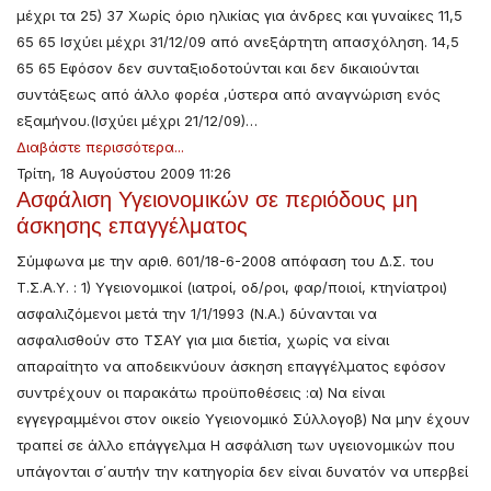
μέχρι τα 25) 37 Χωρίς όριο ηλικίας για άνδρες και γυναίκες 11,5
65 65 Ισχύει μέχρι 31/12/09 από ανεξάρτητη απασχόληση. 14,5
65 65 Εφόσον δεν συνταξιοδοτούνται και δεν δικαιούνται
συντάξεως από άλλο φορέα ,ύστερα από αναγνώριση ενός
εξαμήνου.(Ισχύει μέχρι 21/12/09)…
Διαβάστε περισσότερα...
Τρίτη, 18 Αυγούστου 2009 11:26
Ασφάλιση Υγειονομικών σε περιόδους μη
άσκησης επαγγέλματος
Σύμφωνα με την αριθ. 601/18-6-2008 απόφαση του Δ.Σ. του
Τ.Σ.Α.Υ. : 1) Υγειονομικοί (ιατροί, οδ/ροι, φαρ/ποιοί, κτηνίατροι)
ασφαλιζόμενοι μετά την 1/1/1993 (Ν.Α.) δύνανται να
ασφαλισθούν στο ΤΣΑΥ για μια διετία, χωρίς να είναι
απαραίτητο να αποδεικνύουν άσκηση επαγγέλματος εφόσον
συντρέχουν οι παρακάτω προϋποθέσεις :α) Να είναι
εγγεγραμμένοι στον οικείο Υγειονομικό Σύλλογοβ) Να μην έχουν
τραπεί σε άλλο επάγγελμα Η ασφάλιση των υγειονομικών που
υπάγονται σ΄αυτήν την κατηγορία δεν είναι δυνατόν να υπερβεί