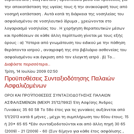
την αποκατάσταση της υγείας τους ή την ανακούφισή τους από
νοσηρή κατάσταση . Αυτά κατά τη διάρκεια της νοσηλείας του
ασφαλισμένου σε νοσηλευτικό ίδρυμα , χρεώνονται στο
λογαριασμό νοσηλείας του . Η χορήγηση θεραπευτικών μέσων
και προθέσεων σε κάθε άλλη περίπτωση γίνεται με τους εξής
όρους : α) Ύστερα από γνωμάτευση του ειδικού με την πάθηση
θεράποντα ιατρού , αναγραφή της στο βιβλιάριο ασθενείας του
ασφαλισμένου και έγκριση από τον ελεγκτή ιατρό . β) Το…
Διαβάστε περισσότερα...
Τρίτη, 14 Ιουλίου 2009 02:50
Προϋποθέσεις Συνταξιοδότησης Παλαιών
Ασφαλιζομένων
ΟΡΟΙ ΚΑΙ ΠΡΟΫΠΟΘΕΣΕΙΣ ΣΥΝΤΑΞΙΟΔΟΤΗΣΗΣ ΠΑΛΑΙΩΝ
ΑΣΦΑΛΙΣΜΕΝΩΝ (ΜΕΧΡΙ 31/12/1992) Έτη Ασφ/σης Άνδρες
Γυναίκες 35 60 58 Το 58ο έτος για τις γυναίκες αυξάνεται από
1/1/2013 κατά 6 μήνες , μέχρι τη συμπλήρωση του 60ου έτους. 15
ή 20* 65 65 *Εάν συνταξιοδοτούνται και από άλλη πηγή 30 65
(2009) - 21 (2009) - 60 (Συν 6/μηνο για κάθε έτος ασφάλισης ,