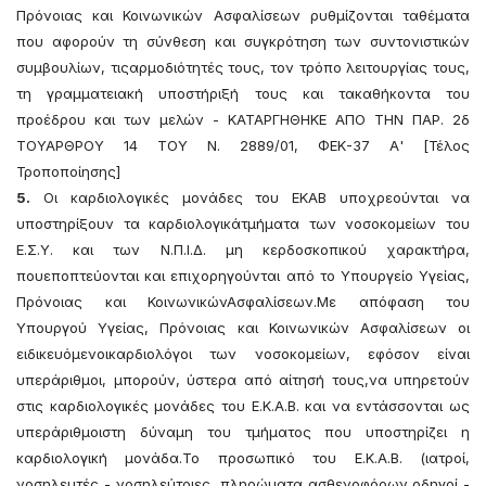
Πρόνοιας και Κοινωνικών Ασφαλίσεων ρυθμίζονται ταθέματα
που αφορούν τη σύνθεση και συγκρότηση των συντονιστικών
συμβουλίων, τιςαρμοδιότητές τους, τον τρόπο λειτουργίας τους,
τη γραμματειακή υποστήριξή τους και τακαθήκοντα του
προέδρου και των μελών - ΚΑΤΑΡΓΗΘΗΚΕ ΑΠΟ ΤΗΝ ΠΑΡ. 2δ
ΤΟΥΑΡΘΡΟΥ 14 ΤΟΥ Ν. 2889/01, ΦΕΚ-37 Α' [Τέλος
Τροποποίησης]
5.
Οι καρδιολογικές μονάδες του ΕΚΑΒ υποχρεούνται να
υποστηρίξουν τα καρδιολογικάτμήματα των νοσοκομείων του
Ε.Σ.Υ. και των Ν.Π.Ι.Δ. μη κερδοσκοπικού χαρακτήρα,
πουεποπτεύονται και επιχορηγούνται από το Υπουργείο Υγείας,
Πρόνοιας και ΚοινωνικώνΑσφαλίσεων.Με απόφαση του
Υπουργού Υγείας, Πρόνοιας και Κοινωνικών Ασφαλίσεων οι
ειδικευόμενοικαρδιολόγοι των νοσοκομείων, εφόσον είναι
υπεράριθμοι, μπορούν, ύστερα από αίτησή τους,να υπηρετούν
στις καρδιολογικές μονάδες του Ε.Κ.Α.Β. και να εντάσσονται ως
υπεράριθμοιστη δύναμη του τμήματος που υποστηρίζει η
καρδιολογική μονάδα.Το προσωπικό του Ε.Κ.Α.Β. (ιατροί,
νοσηλευτές - νοσηλεύτριες, πληρώματα ασθενοφόρων,οδηγοί -