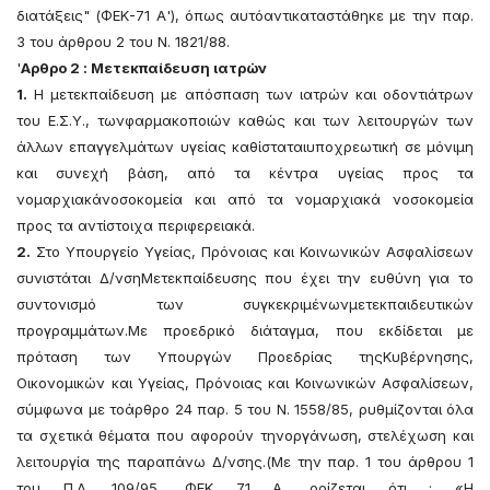
διατάξεις" (ΦΕΚ-71 Α'), όπως αυτόαντικαταστάθηκε με την παρ.
3 του άρθρου 2 του Ν. 1821/88.
'
Αρθρο 2 : Μετεκπαίδευση ιατρών
1.
Η μετεκπαίδευση με απόσπαση των ιατρών και οδοντιάτρων
του Ε.Σ.Υ., τωνφαρμακοποιών καθώς και των λειτουργών των
άλλων επαγγελμάτων υγείας καθίσταταιυποχρεωτική σε μόνιμη
και συνεχή βάση, από τα κέντρα υγείας προς τα
νομαρχιακάνοσοκομεία και από τα νομαρχιακά νοσοκομεία
προς τα αντίστοιχα περιφερειακά.
2.
Στο Υπουργείο Υγείας, Πρόνοιας και Κοινωνικών Ασφαλίσεων
συνιστάται Δ/νσηΜετεκπαίδευσης που έχει την ευθύνη για το
συντονισμό των συγκεκριμένωνμετεκπαιδευτικών
προγραμμάτων.Με προεδρικό διάταγμα, που εκδίδεται με
πρόταση των Υπουργών Προεδρίας τηςΚυβέρνησης,
Οικονομικών και Υγείας, Πρόνοιας και Κοινωνικών Ασφαλίσεων,
σύμφωνα με τοάρθρο 24 παρ. 5 του Ν. 1558/85, ρυθμίζονται όλα
τα σχετικά θέματα που αφορούν τηνοργάνωση, στελέχωση και
λειτουργία της παραπάνω Δ/νσης.(Με την παρ. 1 του άρθρου 1
του Π.Δ. 109/95, ΦΕΚ 71 Α, ορίζεται ότι : «Η