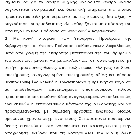
ισχύουν και για τα κέντρα ψυχικής υγείας.Στα κέντρα υγείας
συγκροτείται νοσηλευτική και διοικητική υπηρεσία της οποίας
προίστανταιυπάλληλοι σύμφωνα με τις κείμενες διατάξεις. Η
συγκρότηση, οι αρμοδιότητες κλπ.καθορίζονται με απόφαση του
Υπουργού Υγείας, Πρόνοιας και Κοινωνικών Ασφαλίσεων.
2.
Με κοινή απόφαση των Υπουργών Προεδρίας της
Κυβέρνησης και Υγείας, Πρόνοιας καιΚοινωνικών Ασφαλίσεων,
μετά από γνώμη της επιτροπής μετεκπαίδευσης του άρθρου 2
τουπαρόντος, μπορεί να μετακαλούνται, σε συνιστώμενες με
αυτήν προσωρινές θέσεις, από τοεξωτερικό 'Ελληνες και ξένοι
επιστήμονες, αναγνωρισμένη επιστημονικής αξίας και κύρους
μεαποδεδειγμένο κλινικό ή εργαστηριακό ή ερευνητικό έργο και
με αποδεδειγμένη απόεπίσημους επιστημονικούς τίτλους
προυπηρεσία σε υπεύθυνη θέση αναγνωρισμένωννοσηλευτικών,
ερευνητικών ή εκπαιδευτικών κέντρων της αλλοδαπής και να
προσλαμβάνονται με σύμβαση εργασίας ιδιωτικού δικαίου
ορισμένου χρόνου μέχρι ενόςέτους. Οι παραπάνω προσωρινές
θέσεις συνιστώνται στα νοσοκομεία και καταργούνται μετην
αποχώρηση εκείνων που τις κατέχουν.Με την ίδια ή άλλη