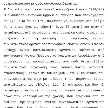
συγκροτείται από ιατρούς συναφούςειδικότητας.
8.
Στο τέλος της παραγράφου 1 του άρθρου 2 του ν. 1278/1982
"Για σύσταση ΚεντρικούΣυμβουλίου Υγείας", που επαναφέρεται
σε ισχύ με το άρθρο 1 του παρόντος νόμου,προστίθεται εδάφιο
ΙΓ, το οποίο έχει ως εξής:"ΙΓ. Έναν (1) τακτικό και έναν (1)
αναπληρωματικό εκπρόσωπο των νοσοκομειακών ιατρών,που
ορίζονται από τη διοίκηση της κορυφαίας ενιαίας
συνδικαλιστικής οργάνωσης τωννοσοκομειακών ιατρών. Εάν δεν
υπάρχει ενιαία συνδικαλιστική οργάνωση, ορίζονται από
τονΥπουργό Υγείας, Πρόνοιας και Κοινωνικών Ασφαλίσεων από
υποψήφιους που προτείνονταιένας από κάθε δευτεροβάθμια
συνδικαλιστική οργάνωση των νοσοκομειακών ιατρών".Η
παράγραφος 1, εδάφιο στ' του άρθρου 2 του ν. 1278/1982, που
επαναφέρεται σε ισχύ με τοάρθρο 1 του παρόντος νόμου,
αντικαθίσταται ως εξής:"στ'. Δύο (2) τακτικούς και δύο (2)
αναπληρωματικούς εκπροσώπους του νοσηλευτικούπροσωπικού
όλων των νοσοκομείων της χώρας, που ορίζονται από τη
διοίκηση τηςκορυφαίας ενιαίας συνδικαλιστικής οργάνωσης
αυτού. Εάν δεν υπάρχει ενιαία συνδικαλιστικήοργάνωση,