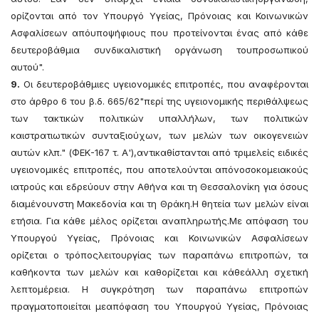
ορίζονται από τον Υπουργό Υγείας, Πρόνοιας και Κοινωνικών
Ασφαλίσεων απόυποψήφιους που προτείνονται ένας από κάθε
δευτεροβάθμια συνδικαλιστική οργάνωση τουπροσωπικού
αυτού".
9.
Οι δευτεροβάθμιες υγειονομικές επιτροπές, που αναφέρονται
στο άρθρο 6 του β.δ. 665/62"περί της υγειονομικής περιθάλψεως
των τακτικών πολιτικών υπαλλήλων, των πολιτικών
καιστρατιωτικών συνταξιούχων, των μελών των οικογενειών
αυτών κλπ." (ΦΕΚ-167 τ. Α'),αντικαθίστανται από τριμελείς ειδικές
υγειονομικές επιτροπές, που αποτελούνται απόνοσοκομειακούς
ιατρούς και εδρεύουν στην Αθήνα και τη Θεσσαλονίκη για όσους
διαμένουνστη Μακεδονία και τη Θράκη.Η θητεία των μελών είναι
ετήσια. Για κάθε μέλος ορίζεται αναπληρωτής.Με απόφαση του
Υπουργού Υγείας, Πρόνοιας και Κοινωνικών Ασφαλίσεων
ορίζεται ο τρόποςλειτουργίας των παραπάνω επιτροπών, τα
καθήκοντα των μελών και καθορίζεται και κάθεάλλη σχετική
λεπτομέρεια. Η συγκρότηση των παραπάνω επιτροπών
πραγματοποιείται μεαπόφαση του Υπουργού Υγείας, Πρόνοιας