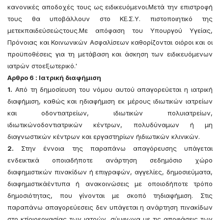
κανονικές αποδοχές τους ως ειδικευόμενοι.Μετά την επιστροφή
τους θα υποβάλλουν στο ΚΕ.Σ.Υ. πιστοποιητικό της
μετεκπαιδεύσεώςτους.Με απόφαση του Υπουργού Υγείας,
Πρόνοιας και Κοινωνικών Ασφαλίσεων καθορίζονται οιόροι και οι
προϋποθέσεις για τη μετάβαση και άσκηση των ειδικευόμενων
ιατρών στοεξωτερικό.'
Αρθρο 6 : Ιατρική διαφήμιση
1.
Από τη δημοσίευση του νόμου αυτού απαγορεύεται η ιατρική
διαφήμιση, καθώς και ηδιαφήμιση εκ μέρους ιδιωτικών ιατρείων
και οδοντιατρείων, ιδιωτικών πολυιατρείων,
ιδιωτικώνοδοντιατρικών κέντρων, πολυδύναμων ή μη
διαγνωστικών κέντρων και εργαστηρίων ήιδιωτικών κλινικών.
2.
Στην έννοια της παραπάνω απαγόρευσης υπάγεται
ενδεικτικά οποιαδήποτε ανάρτηση σεδημόσιο χώρο
διαφημιστικών πινακίδων ή επιγραφών, αγγελίες, δημοσιεύματα,
διαφημιστικάέντυπα ή ανακοινώσεις με οποιοδήποτε τρόπο
δημοσιότητας, που γίνονται με σκοπό τηδιαφήμιση. Στις
παραπάνω απαγορεύεσεις δεν υπάγεται η ανάρτηση πινακίδων
στο κτίριοεργασίας των ιατρών, σύμφωνα με τις αποφάσεις των