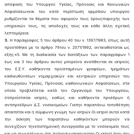
απόφαση του Υπουργού Υγείας, Πρόνοιας και Κοινωνικών
Ασφαλίσεωνκαι του κατά περίπτωση αρμόδιου υπουργού
ρυθμίζονται τα θέματα που αφορούν τους όρουςπαροχής των
υπηρεσιών τους, τις αποδοχές τους και κάθε άλλη σχετική
λεπτομέρεια.
3.
Η παράγραφος 5 του άρθρου 40 του ν. 1397/1983, όπως αυτή
προστέθηκε με το άρθρο 79του ν. 2071/1992, αντικαθίσταται ως
εξής:«5. Με τη διαδικασία των διατάξεων των παραγράφων 1
έως και 3 του άρθρου αυτού μπορείνα ανατίθενται σε ιατρούς
του Ε.Σ.Υ. καθήκοντα προϊσταμένων γραφείων, τμημάτων
καιδιευθύνσεων νομαρχιακών και κεντρικών υπηρεσιών του
Υπουργείου Υγείας, Πρόνοιας καιΚοινωνικών Ασφαλίσεων, στα
οποία προβλέπεται κατά τον Οργανισμό του Υπουργείου,
ότιπροΐσταται ιατρός, καθώς και καθήκοντα προέδρων ή
αντιπροέδρων Δ.Σ. νοσοκομείων. Γιατην παραπάνω τοποθέτηση
απαιτείται και η σύμφωνη γνώμη των ιατρών.Οι ιατροί αυτοί κατά
την άσκηση των παραπάνω καθηκόντων μπορούν να
συνεχίζουν τηνεπιστημονική συνεργασία με το νοσοκομείο τους
και να συμμετέχουν στο πρόγραμμαεφημερίας.Οι ιατροί πριν την