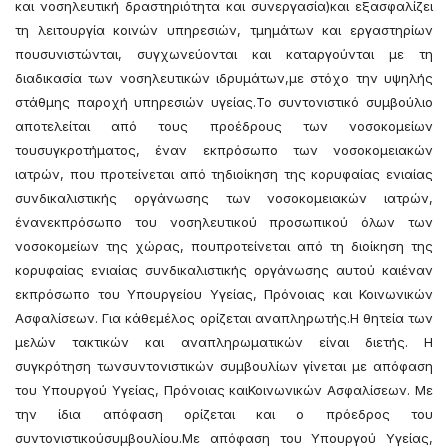
και νοσηλευτική δραστηριότητα και συνεργασία)και εξασφαλίζει
τη λειτουργία κοινών υπηρεσιών, τμημάτων και εργαστηρίων
πουσυνιστώνται, συγχωνεύονται και καταργούνται με τη
διαδικασία των νοσηλευτικών ιδρυμάτων,με στόχο την υψηλής
στάθμης παροχή υπηρεσιών υγείας.Το συντονιστικό συμβούλιο
αποτελείται από τους προέδρους των νοσοκομείων
τουσυγκροτήματος, έναν εκπρόσωπο των νοσοκομειακών
ιατρών, που προτείνεται από τηδιοίκηση της κορυφαίας ενιαίας
συνδικαλιστικής οργάνωσης των νοσοκομειακών ιατρών,
ένανεκπρόσωπο του νοσηλευτικού προσωπικού όλων των
νοσοκομείων της χώρας, πουπροτείνεται από τη διοίκηση της
κορυφαίας ενιαίας συνδικαλιστικής οργάνωσης αυτού καιέναν
εκπρόσωπο του Υπουργείου Υγείας, Πρόνοιας και Κοινωνικών
Ασφαλίσεων. Για κάθεμέλος ορίζεται αναπληρωτής.Η θητεία των
μελών τακτικών και αναπληρωματικών είναι διετής. Η
συγκρότηση τωνσυντονιστικών συμβουλίων γίνεται με απόφαση
του Υπουργού Υγείας, Πρόνοιας καιΚοινωνικών Ασφαλίσεων. Με
την ίδια απόφαση ορίζεται και ο πρόεδρος του
συντονιστικούσυμβουλίου.Με απόφαση του Υπουργού Υγείας,