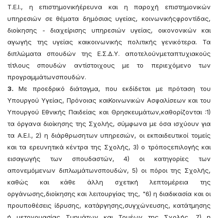
Τ.Ε.Ι., η επιστημονικήέρευνα και η παροχή επιστημονικών
υπηρεσιών σε θέματα δημόσιας υγείας, κοινωνικήςφροντίδας,
διοίκησης - διαχείρισης υπηρεσιών υγείας, οικονονικών και
αγωγής της υγείας καικοινωνικής πολιτικής γενικότερα. Τα
διπλώματα σπουδών της Ε.Σ.Δ.Υ. αποτελούνμεταπτυχιακούς
τίτλους σπουδών αντίστοιχους με το περιεχόμενο των
προγραμμάτωνσπουδών.
3.
Με προεδρικό διάταγμα, που εκδίδεται με πρόταση του
Υπουργού Υγείας, Πρόνοιας καιΚοινωνικών Ασφαλίσεων και του
Υπουργού Εθνικής Παιδείας και Θρησκευμάτων,καθορίζονται :1)
τα όργανα διοίκησης της Σχολής, σύμφωνα με όσα ισχύουν για
τα Α.Ε.Ι., 2) η διάρθρωσητων υπηρεσιών, οι εκπαιδευτικοί τομείς
και τα ερευνητικά κέντρα της Σχολής, 3) ο τρόποςεπιλογής και
εισαγωγής των σπουδαστών, 4) οι κατηγορίες των
απονεμόμενων διπλωμάτωνσπουδών, 5) οι πόροι της Σχολής,
καθώς και κάθε άλλη σχετική λεπτομέρεια της
οργάνωσης,διοίκησης και λειτουργίας της, "6) η διαδικασία και οι
προυποθέσεις ίδρυσης, κατάργησης,συγχώνευσης, κατάτμησης
ή μετονομασίας Τμημάτων και Τομέων της Σχολής, 7) η