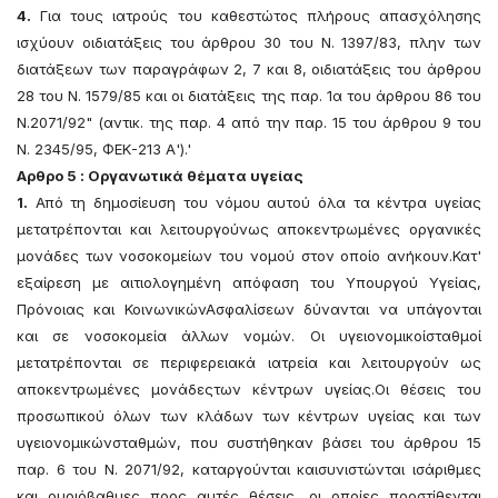
4.
Για τους ιατρούς του καθεστώτος πλήρους απασχόλησης
ισχύουν οιδιατάξεις του άρθρου 30 του Ν. 1397/83, πλην των
διατάξεων των παραγράφων 2, 7 και 8, οιδιατάξεις του άρθρου
28 του Ν. 1579/85 και οι διατάξεις της παρ. 1α του άρθρου 86 του
Ν.2071/92" (αντικ. της παρ. 4 από την παρ. 15 του άρθρου 9 του
Ν. 2345/95, ΦΕΚ-213 Α').'
Αρθρο 5 : Οργανωτικά θέματα υγείας
1.
Από τη δημοσίευση του νόμου αυτού όλα τα κέντρα υγείας
μετατρέπονται και λειτουργούνως αποκεντρωμένες οργανικές
μονάδες των νοσοκομείων του νομού στον οποίο ανήκουν.Κατ'
εξαίρεση με αιτιολογημένη απόφαση του Υπουργού Υγείας,
Πρόνοιας και ΚοινωνικώνΑσφαλίσεων δύνανται να υπάγονται
και σε νοσοκομεία άλλων νομών. Οι υγειονομικοίσταθμοί
μετατρέπονται σε περιφερειακά ιατρεία και λειτουργούν ως
αποκεντρωμένες μονάδεςτων κέντρων υγείας.Οι θέσεις του
προσωπικού όλων των κλάδων των κέντρων υγείας και των
υγειονομικώνσταθμών, που συστήθηκαν βάσει του άρθρου 15
παρ. 6 του Ν. 2071/92, καταργούνται καισυνιστώνται ισάριθμες
και ομοιόβαθμες προς αυτές θέσεις, οι οποίες προστίθενται