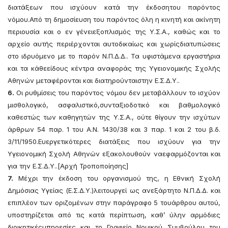
διατάξεων που ισχύουν κατά την έκδοσητου παρόντος
νόμου.Από τη δημοσίευση του παρόντος όλη η κινητή και ακίνητη
περιουσία και ο εν γένειεξοπλισμός της Υ.Σ.Α., καθώς και το
αρχείο αυτής περιέρχονται αυτοδικαίως και χωρίςδιατυπώσεις
στο ιδρυόμενο με το παρόν Ν.Π.Δ.Δ.. Τα υφιστάμενα εργαστήρια
και τα κάθεείδους κέντρα αναφοράς της Υγειονομικής Σχολής
Αθηνών μεταφέρονται και διατηρούνταιστην Ε.Σ.Δ.Υ..
6.
Οι ρυθμίσεις του παρόντος νόμου δεν μεταβάλλουν το ισχύον
μισθολογικό, ασφαλιστικό,συνταξιοδοτικό και βαθμολογικό
καθεστώς των καθηγητών της Υ.Σ.Α., ούτε θίγουν την ισχύτων
άρθρων 54 παρ. 1 του Α.Ν. 1430/38 και 3 παρ. 1 και 2 του β.δ.
3/11/1950.Ευεργετικότερες διατάξεις που ισχύουν για την
Υγειονομική Σχολή Αθηνών εξακολουθούν ναεφαρμόζονται και
για την Ε.Σ.Δ.Υ..[Αρχή Τροποποίησης]
7.
Μέχρι την έκδοση του οργανισμού της, η Εθνική Σχολή
Δημόσιας Υγείας (Ε.Σ.Δ.Υ.)λειτουργεί ως ανεξάρτητο Ν.Π.Δ.Δ. και
επιπλέον των οριζομένων στην παράγραφο 5 τουάρθρου αυτού,
υποστηρίζεται από τις κατά περίπτωση, καθ’ ύλην αρμόδιες
διοικητικέςυπηρεσίες και το Γραφείο Νομικού Συμβούλου του