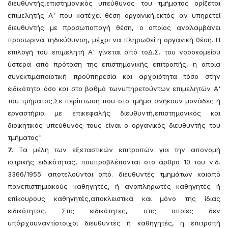
διευθυντής,επιστημονικός υπεύθυνος του τμήματος ορίζεται
επιμελητής Α' που κατέχει θέση οργανική,εκτός αν υπηρετεί
διευθυντής με προσωποπαγή θέση, ο οποίος αναλαμβάνει
προσωρινά τηδιεύθυνση, μέχρι να πληρωθεί η οργανική θέση. Η
επιλογή του επιμελητή Α' γίνεται από τοΔ.Σ. του νοσοκομείου
ύστερα από πρόταση της επιστημονικής επιτροπής, η οποία
συνεκτιμάποιοτική προϋπηρεσία και αρχαιότητα τόσο στην
ειδικότητα όσο και στο βαθμό τωνυπηρετούντων επιμελητών Α'
του τμήματος.Σε περίπτωση που στο τμήμα ανήκουν μονάδες ή
εργαστήρια με επικεφαλής διευθυντή,επιστημονικός και
διοικητικός υπεύθυνός τους είναι ο οργανικός διευθυντής του
τμήματος".
7.
Τα μέλη των εξεταστικών επιτροπών για την απονομή
ιατρικής ειδικότητας, πουπροβλέπονται στο άρθρο 10 του ν.δ.
3366/1955. αποτελούνται από. διευθυντές τμημάτων καιαπό
πανεπιστημιακούς καθηγητές, ή αναπληρωτές καθηγητές ή
επίκουρους καθηγητές,αποκλειστικά και μόνο της ίδιας
ειδικότητας. Στις ειδικότητες, στις οποίες δεν
υπάρχουναντίστοιχοι διευθυντές ή καθηγητές, η επιτροπή