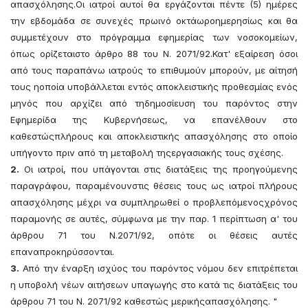
απασχόλησης.Οι ιατροί αυτοί θα εργάζονται πέντε (5) ημέρες
την εβδομάδα σε συνεχές πρωινό οκτάωροημερησίως και θα
συμμετέχουν στο πρόγραμμα εφημερίας των νοσοκομείων,
όπως ορίζεταιστο άρθρο 88 του Ν. 2071/92.Κατ' εξαίρεση όσοι
από τους παραπάνω ιατρούς το επιθυμούν μπορούν, με αίτησή
τους ηοποία υποβάλλεται εντός αποκλειστικής προθεσμίας ενός
μηνός που αρχίζει από τηδημοσίευση του παρόντος στην
Εφημερίδα της Κυβερνήσεως, να επανέλθουν στο
καθεστώςπλήρους και αποκλειστικής απασχόλησης στο οποίο
υπήγοντο πριν από τη μεταβολή τηςεργασιακής τους σχέσης.
2.
Οι ιατροί, που υπάγονται στις διατάξεις της προηγούμενης
παραγράφου, παραμένουνστις θέσεις τους ως ιατροί πλήρους
απασχόλησης μέχρι να συμπληρωθεί ο προβλεπόμενοςχρόνος
παραμονής σε αυτές, σύμφωνα με την παρ. 1 περίπτωση α' του
άρθρου 71 του Ν.2071/92, οπότε οι θέσεις αυτές
επαναπροκηρύσσονται.
3.
Από την έναρξη ισχύος του παρόντος νόμου δεν επιτρέπεται
η υποβολή νέων αιτήσεων υπαγωγής στο κατά τις διατάξεις του
άρθρου 71 του Ν. 2071/92 καθεστώς μερικήςαπασχόλησης. "