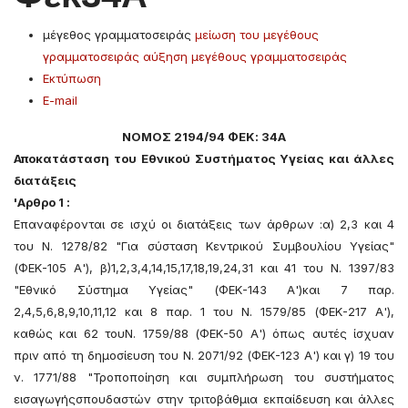
μέγεθος γραμματοσειράς
μείωση του μεγέθους
γραμματοσειράς
αύξηση μεγέθους γραμματοσειράς
Εκτύπωση
E-mail
ΝΟΜΟΣ 2194/94 ΦΕΚ: 34Α
Αποκατάσταση του Εθνικού Συστήματος Υγείας και άλλες
διατάξεις
'Αρθρο 1 :
Επαναφέρονται σε ισχύ οι διατάξεις των άρθρων :α) 2,3 και 4
του Ν. 1278/82 "Για σύσταση Κεντρικού Συμβουλίου Υγείας"
(ΦΕΚ-105 Α'), β)1,2,3,4,14,15,17,18,19,24,31 και 41 του Ν. 1397/83
"Εθνικό Σύστημα Υγείας" (ΦΕΚ-143 Α')και 7 παρ.
2,4,5,6,8,9,10,11,12 και 8 παρ. 1 του Ν. 1579/85 (ΦΕΚ-217 Α'),
καθώς και 62 τουΝ. 1759/88 (ΦΕΚ-50 Α') όπως αυτές ίσχυαν
πριν από τη δημοσίευση του Ν. 2071/92 (ΦΕΚ-123 Α') και γ) 19 του
ν. 1771/88 "Τροποποίηση και συμπλήρωση του συστήματος
εισαγωγήςσπουδαστών στην τριτοβάθμια εκπαίδευση και άλλες