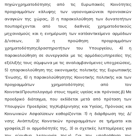
πηγώνχρηματοδότησης από τις Ευρωπαικές Κοινότητες
προγραμμάτων κάλυψης των υγειονομικώνκαι προνοιακών
αναγκών της χώρας, 2) η παρακολούθηση των δυνατοτήτων
πουπαρέχονται από τους διεθνείς χρηματοδοτικούς
μηχανισμούς και η ενημέρωση των κατάαντικείμενο αρμόδιων
Δ/νσεων, 3) η προώθηση προγραμμάτων
χρηματοδότησηςδραστηριοτήτων του Υπουργείου, 4) η
παρακολούθηση σε συνεργασία με τις αρμόδιεςυπηρεσίες της
εξέλιξής τους σύμφωνα με τις αναλαμβανόμενες υποχρεώσεις,
5) ηπαρακολούθηση της οικονομικής πολιτικής της Ευρωπαικής
'Ενωσης, 6) η παρακολούθησητης Κοινοτικής πολιτικής και των
προγραμμάτων χρηματοδότησης από τον
ΚοινοτικόΠρουπολογισμό στους τομείς υγείας και πρόνοιας.β) Με
προεδρικό διάταγμα, που εκδίδεται μετά από πρόταση των
Υπουργών Προεδρίας τηςΚυβέρνησης και Υγείας, Πρόνοιας και
Κοινωνικών Ασφαλίσεων καθορίζονται :1) η διάρθρωση της Δ/
νσης Ανάπτυξης Κοινοτικών προγραμμάτων σε τμήματα και
γραφεία,2) οι αρμοδιότητές της, 3) οι σχετικές λεπτομέρειες για
την εύρυθμη λειτουργία της.γ) Για την υποβοήθηση της