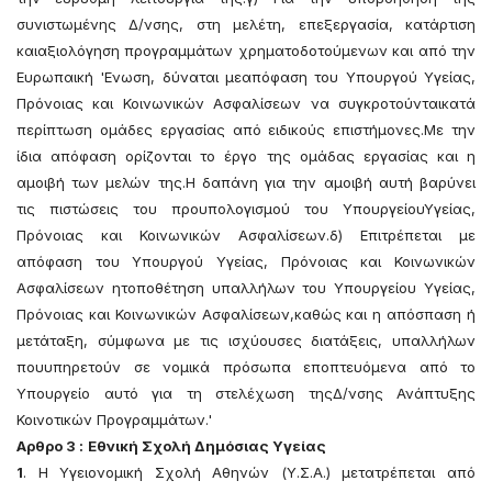
συνιστωμένης Δ/νσης, στη μελέτη, επεξεργασία, κατάρτιση
καιαξιολόγηση προγραμμάτων χρηματοδοτούμενων και από την
Ευρωπαική 'Ενωση, δύναται μεαπόφαση του Υπουργού Υγείας,
Πρόνοιας και Κοινωνικών Ασφαλίσεων να συγκροτούνταικατά
περίπτωση ομάδες εργασίας από ειδικούς επιστήμονες.Με την
ίδια απόφαση ορίζονται το έργο της ομάδας εργασίας και η
αμοιβή των μελών της.Η δαπάνη για την αμοιβή αυτή βαρύνει
τις πιστώσεις του προυπολογισμού του ΥπουργείουΥγείας,
Πρόνοιας και Κοινωνικών Ασφαλίσεων.δ) Επιτρέπεται με
απόφαση του Υπουργού Υγείας, Πρόνοιας και Κοινωνικών
Ασφαλίσεων ητοποθέτηση υπαλλήλων του Υπουργείου Υγείας,
Πρόνοιας και Κοινωνικών Ασφαλίσεων,καθώς και η απόσπαση ή
μετάταξη, σύμφωνα με τις ισχύουσες διατάξεις, υπαλλήλων
πουυπηρετούν σε νομικά πρόσωπα εποπτευόμενα από το
Υπουργείο αυτό για τη στελέχωση τηςΔ/νσης Ανάπτυξης
Κοινοτικών Προγραμμάτων.'
Αρθρο 3 :
Εθνική Σχολή Δημόσιας Υγείας
1
. Η Υγειονομική Σχολή Αθηνών (Υ.Σ.Α.) μετατρέπεται από