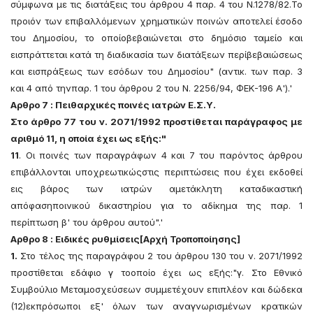
σύμφωνα με τις διατάξεις του άρθρου 4 παρ. 4 του Ν.1278/82.Το
προιόν των επιβαλλόμενων χρηματικών ποινών αποτελεί έσοδο
του Δημοσίου, το οποίοβεβαιώνεται στο δημόσιο ταμείο και
εισπράττεται κατά τη διαδικασία των διατάξεων περίβεβαιώσεως
και εισπράξεως των εσόδων του Δημοσίου" (αντικ. των παρ. 3
και 4 από τηνπαρ. 1 του άρθρου 2 του Ν. 2256/94, ΦΕΚ-196 Α').'
Αρθρο 7 : Πειθαρχικές ποινές ιατρών Ε.Σ.Υ.
Στο άρθρο 77 του ν. 2071/1992 προστίθεται παράγραφος με
αριθμό 11, η οποία έχει ως εξής:"
11
. Οι ποινές των παραγράφων 4 και 7 του παρόντος άρθρου
επιβάλλονται υποχρεωτικώςστις περιπτώσεις που έχει εκδοθεί
εις βάρος των ιατρών αμετάκλητη καταδικαστική
απόφασηποινικού δικαστηρίου για το αδίκημα της παρ. 1
περίπτωση β' του άρθρου αυτού".'
Αρθρο 8 : Ειδικές ρυθμίσεις[Αρχή Τροποποίησης]
1.
Στο τέλος της παραγράφου 2 του άρθρου 130 του ν. 2071/1992
προστίθεται εδάφιο γ τοοποίο έχει ως εξής:"γ. Στο Εθνικό
Συμβούλιο Μεταμοσχεύσεων συμμετέχουν επιπλέον και δώδεκα
(12)εκπρόσωποι εξ' όλων των αναγνωρισμένων κρατικών