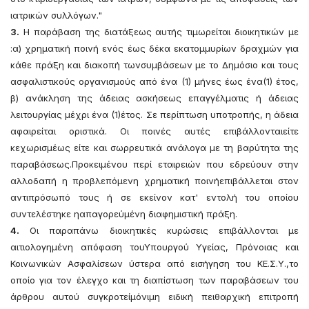
ιατρικών συλλόγων."
3.
Η παράβαση της διατάξεως αυτής τιμωρείται διοικητικών με
:α) χρηματική ποινή ενός έως δέκα εκατομμυρίων δραχμών για
κάθε πράξη και διακοπή τωνσυμβάσεων με το Δημόσιο και τους
ασφαλιστικούς οργανισμούς από ένα (1) μήνες έως ένα(1) έτος,
β) ανάκληση της άδειας ασκήσεως επαγγέλματις ή άδειας
λειτουργίας μέχρι ένα (1)έτος. Σε περίπτωση υποτροπής, η άδεια
αφαιρείται οριστικά. Οι ποινές αυτές επιβάλλονταιείτε
κεχωρισμέως είτε και σωρρευτικά ανάλογα με τη βαρύτητα της
παραβάσεως.Προκειμένου περί εταιρειών που εδρεύουν στην
αλλοδαπή η προβλεπόμενη χρηματική ποινήεπιβάλλεται στον
αντιπρόσωπό τους ή σε εκείνον κατ' εντολή του οποίου
συντελέστηκε ηαπαγορεύμένη διαφημιστική πράξη.
4.
Οι παραπάνω διοικητικές κυρώσεις επιβάλλονται με
αιτιολογημένη απόφαση τουΥπουργού Υγείας, Πρόνοιας και
Κοινωνικών Ασφαλίσεων ύστερα από εισήγηση του ΚΕ.Σ.Υ.,το
οποίο για τον έλεγχο και τη διαπίστωση των παραβάσεων του
άρθρου αυτού συγκροτείμόνιμη ειδική πειθαρχική επιτροπή