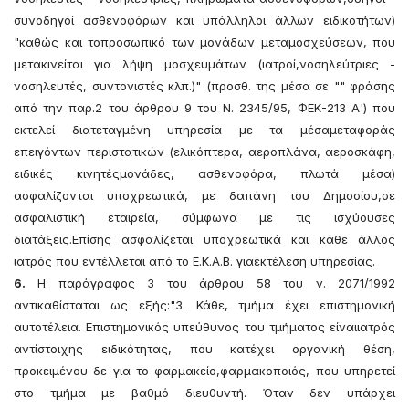
συνοδηγοί ασθενοφόρων και υπάλληλοι άλλων ειδικοτήτων)
"καθώς και τοπροσωπικό των μονάδων μεταμοσχεύσεων, που
μετακινείται για λήψη μοσχευμάτων (ιατροί,νοσηλεύτριες -
νοσηλευτές, συντονιστές κλπ.)" (προσθ. της μέσα σε "" φράσης
από την παρ.2 του άρθρου 9 του Ν. 2345/95, ΦΕΚ-213 Α') που
εκτελεί διατεταγμένη υπηρεσία με τα μέσαμεταφοράς
επειγόντων περιστατικών (ελικόπτερα, αεροπλάνα, αεροσκάφη,
ειδικές κινητέςμονάδες, ασθενοφόρα, πλωτά μέσα)
ασφαλίζονται υποχρεωτικά, με δαπάνη του Δημοσίου,σε
ασφαλιστική εταιρεία, σύμφωνα με τις ισχύουσες
διατάξεις.Επίσης ασφαλίζεται υποχρεωτικά και κάθε άλλος
ιατρός που εντέλλεται από το Ε.Κ.Α.Β. γιαεκτέλεση υπηρεσίας.
6.
Η παράγραφος 3 του άρθρου 58 του ν. 2071/1992
αντικαθίσταται ως εξής:"3. Κάθε, τμήμα έχει επιστημονική
αυτοτέλεια. Επιστημονικός υπεύθυνος του τμήματος είναιιατρός
αντίστοιχης ειδικότητας, που κατέχει οργανική θέση,
προκειμένου δε για το φαρμακείο,φαρμακοποιός, που υπηρετεί
στο τμήμα με βαθμό διευθυντή. Όταν δεν υπάρχει