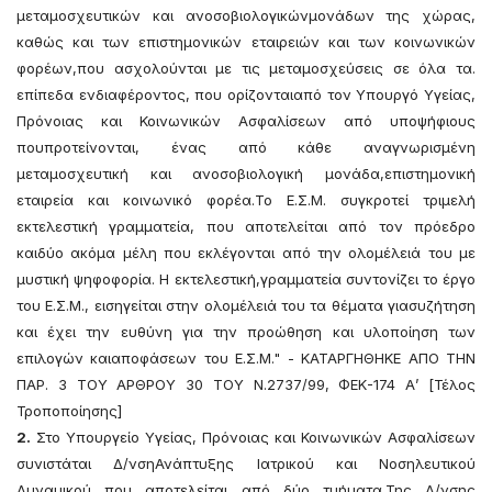
μεταμοσχευτικών και ανοσοβιολογικώνμονάδων της χώρας,
καθώς και των επιστημονικών εταιρειών και των κοινωνικών
φορέων,που ασχολούνται με τις μεταμοσχεύσεις σε όλα τα.
επίπεδα ενδιαφέροντος, που ορίζονταιαπό τον Υπουργό Υγείας,
Πρόνοιας και Κοινωνικών Ασφαλίσεων από υποψήφιους
πουπροτείνονται, ένας από κάθε αναγνωρισμένη
μεταμοσχευτική και ανοσοβιολογική μονάδα,επιστημονική
εταιρεία και κοινωνικό φορέα.Το Ε.Σ.Μ. συγκροτεί τριμελή
εκτελεστική γραμματεία, που αποτελείται από τον πρόεδρο
καιδύο ακόμα μέλη που εκλέγονται από την ολομέλειά του με
μυστική ψηφοφορία. Η εκτελεστική,γραμματεία συντονίζει το έργο
του Ε.Σ.Μ., εισηγείται στην ολομέλειά του τα θέματα γιασυζήτηση
και έχει την ευθύνη για την προώθηση και υλοποίηση των
επιλογών καιαποφάσεων του Ε.Σ.Μ." - ΚΑΤΑΡΓΗΘΗΚΕ ΑΠΟ ΤΗΝ
ΠΑΡ. 3 ΤΟΥ ΑΡΘΡΟΥ 30 ΤΟΥ Ν.2737/99, ΦΕΚ-174 Α’ [Τέλος
Τροποποίησης]
2.
Στο Υπουργείο Υγείας, Πρόνοιας και Κοινωνικών Ασφαλίσεων
συνιστάται Δ/νσηΑνάπτυξης Ιατρικού και Νοσηλευτικού
Δυναμικού που αποτελείται από δύο τμήματα.Της Δ/νσης