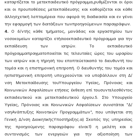
καταρτίζεται το μετεκπαιδευτικό πρόγραμμα,ρυθμίζονται οι όροι
και οι προυποθέσεις μετεκπαίδευσης και καθορίζεται και κάθε
άλλησχετική λεπτομέρεια που αφορά τη διαδικασία και εν γένει
την εφαρμογή των διατάξεων τωνπροηγούμενων παραγράφων.
4.
Ο δ/ντής κάθε τμήματος, μονάδας και εργαστηρίου των
νοσοκομείων καταρτίζει ετήσιοεκπαιδευτικό πρόγραμμα για την
εκπαίδευση των ιατρών. Το εκπαιδευτικό
πρόγραμμαπραγματοποιείται τις τελευταίες ώρες του ωραρίου
των ιατρών και η τήρησή του εποπτεύεταιαπό το διευθυντή του
τομέα και η επιστημονική επιτροπή. Ο διευθυντής του τομέα και
ηεπιστημονική επιτροπή υποχρεούνται να υποβάλλουν στη Δ/
νση Μετεκπαίδευσης τουΥπουργείου Υγείας, Πρόνοιας και
Κοινωνικών Ασφαλίσεων ετήσεις έκθεση επί τουσυντελεσθέντος
εκπαιδευτικού και μετεκπαιδευτικού έργου.5. Στο Υπουργείο
Υγείας, Πρόνοιας και Κοινωνικών Ασφαλίσεων συνιστάται "Δ/
νσηΑνάπτυξης Κοινοτικών Προγραμμάτων", που υπάγεται στη
Γενική Δ/νση ΔιοικητικήςΥποστήριξης.α) Σκοπός της υπηρεσίας
της προηγούμενης παραγράφου είναι:1) η μελέτη και ο
συντονισμός των ενεργειών για την αξιοποίηση των