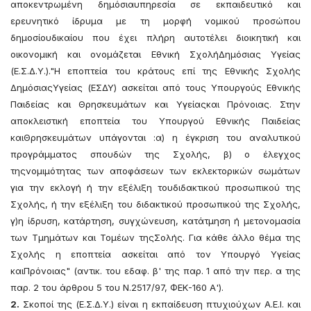
αποκεντρωμένη δημόσιαυπηρεσία σε εκπαιδευτικό και
ερευνητικό ίδρυμα με τη μορφή νομικού προσώπου
δημοσίουδικαίου που έχει πλήρη αυτοτέλει διοικητική και
οικονομική και ονομάζεται Εθνική ΣχολήΔημόσιας Υγείας
(Ε.Σ.Δ.Υ.)."Η εποπτεία του κράτους επί της Εθνικής Σχολής
ΔημόσιαςΥγείας (ΕΣΔΥ) ασκείται από τους Υπουργούς Εθνικής
Παιδείας και Θρησκευμάτων και Υγείαςκαι Πρόνοιας. Στην
αποκλειστική εποπτεία του Υπουργού Εθνικής Παιδείας
καιΘρησκευμάτων υπάγονται :α) η έγκριση του αναλυτικού
προγράμματος σπουδών της Σχολής, β) ο έλεγχος
τηςνομιμότητας των αποφάσεων των εκλεκτορικών σωμάτων
για την εκλογή ή την εξέλιξη τουδιδακτικού προσωπικού της
Σχολής, ή την εξέλιξη του διδακτικού προσωπικού της Σχολής,
γ)η ίδρυση, κατάρτηση, συγχώνευση, κατάτμηση ή μετονομασία
των Τμημάτων και Τομέων τηςΣολής. Για κάθε άλλο θέμα της
Σχολής η εποπτεία ασκείται από τον Υπουργό Υγείας
καιΠρόνοιας" (αντικ. του εδαφ. β' της παρ. 1 από την περ. α της
παρ. 2 του άρθρου 5 του Ν.2517/97, ΦΕΚ-160 Α').
2.
Σκοποί της (Ε.Σ.Δ.Υ.) είναι η εκπαίδευση πτυχιούχων Α.Ε.Ι. και