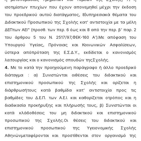
ισοτιμίατων πτυχίων που έχουν απονεμηθεί μέχρι την έκδοση
του προεδρικού αυτού διατάγματος, 8)υπηρεσιακά θέματα του
Διδακτικού Προσωπικού της Σχολής κατ' αντιστοιχία με τα μέλη
ΔΕΠτων ΑΕΙ" (προσθ. των περ. 6 έως και 8 από την περ. β' παρ. 2
του άρθρου 5 του Ν. 2517/97,ΦΕΚ-160 Α').Με απόφαση του
Υπουργού Υγείας, Πρόνοιας και Κοινωνικών Ασφαλίσεων,
ύστερα απόπρόταση της Ε.Σ.Δ.Υ., εκδίδεται ο κανονισμός
λειτουργίας και ο κανονισμός σπουδών τηςΣχολής.
4.
Με το κατά την προηγούμενη παράγραφο ή άλλο προεδρικό
διάταγμα : α) Συνιστώνται οιθέσεις του διδακτικού και
επιστημονικού προσωπικού της Σχολής και ορίζεται η
διάρθρωσήτους κατά βαθμίδα κατ' αντιστοιχία προς τις
βαθμίδες του Δ.Ε.Π. των Α.Ε.Ι. και καθορίζεται οτρόπος και η
διαδικασία προκήρυξης και πλήρωσής τους, β) Συνιστώνται οι
κατά κλάδοθέσεις του μη διδακτικού και επιστημονικού
προσωπικού της Σχολής.Οι θέσεις του διδακτικού και
επιστημονικού προσωπικού της Υγειονομικής Σχολής
Αθηνώνμεταφέρονται και προστίθενται στον οργανισμό της