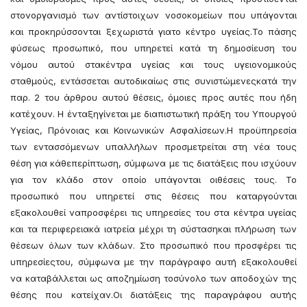
στονοργανισμό των αντίστοιχων νοσοκομείων που υπάγονται
και προκηρύσσονται ξεχωριστά γιατο κέντρο υγείας.Το πάσης
φύσεως προσωπικό, που υπηρετεί κατά τη δημοσίευση του
νόμου αυτού στακέντρα υγείας και τους υγειονομικούς
σταθμούς, εντάσσεται αυτοδικαίως στις συνιστώμενεςκατά την
παρ. 2 του άρθρου αυτού θέσεις, όμοιες προς αυτές που ήδη
κατέχουν. Η ένταξηγίνεται με διαπιστωτική πράξη του Υπουργού
Υγείας, Πρόνοιας και Κοινωνικών Ασφαλίσεων.Η προϋπηρεσία
των εντασσόμενων υπαλλήλων προσμετρείται στη νέα τους
θέση για κάθεπερίπτωση, σύμφωνα με τις διατάξεις που ισχύουν
για τον κλάδο στον οποίο υπάγονται οιθέσεις τους. Το
προσωπικό που υπηρετεί στις θέσεις που καταργούνται
εξακολουθεί ναπροσφέρει τις υπηρεσίες του στα κέντρα υγείας
και τα περιφερειακά ιατρεία μέχρι τη σύστασηκαι πλήρωση των
θέσεων όλων των κλάδων. Στο προσωπικό που προσφέρει τις
υπηρεσίεςτου, σύμφωνα με την παράγραφο αυτή εξακολουθεί
να καταβάλλεται ως αποζημίωση τοσύνολο των αποδοχών της
θέσης που κατείχαν.Οι διατάξεις της παραγράφου αυτής