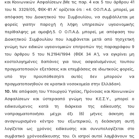
και Κοινωνικών Ασφαλίσεων.(Με τις παρ. 4 και 5 του άρθρου 41
του Ν. 3329/05, ΦΕΚ-81 Α’ ορίζεται ότι : «4. ΟΟ.Π.Α.Δ. μπορεί, με
απόφαση του Διοικητικού του Συμβουλίου, να συμβάλλεται με
φορείς γιατην παροχή ή λήψη υπηρεσιών υγειονομικής
περίθαλψης με αμοιβή.5. Ο Ο.Π.Α.Δ. μπορεί, με απόφαση του
Διοικητικού Συμβουλίου που λαμβάνεται μετά από τησχετική
γνώμη των ειδικών υγειονομικών επιτροπών της παραγράφου 9
του άρθρου 5 του Ν.2194/1994 (ΦΕΚ 34 Α'), να εγκρίνει μη
κοστολογημένες δαπάνες για τους ασφαλισμένους τουπου
πραγματοποιούν εξετάσεις και επεμβάσεις σε ιδιωτικούς φορείς,
υπό την προϋπόθεσηότι αυτές δεν μπορούν να
πραγματοποιηθούν σε κρατικά νοσοκομεία στην Ελλάδα»).
10.
Με απόφαση του Υπουργού Υγείας, Πρόνοιας και Κοινωνικών
Ασφαλίσεων και ύστερααπό γνώμη του Κ.Ε.Σ.Υ., μπορεί ο
ειδικευόμενος κατά τη διάρκεια της ειδίκευσής του
ναπραγματοποιήσει μέχρι έξι (6) μήνες άσκηση σε
αναγνωρισμένο κέντρο του εξωτερικού, η δεάσκηση αυτή
λογίζεται ως χρόνος ειδίκευσης και συνυπολογίζεται στο
συμβατικό χρόνοειδίκευσης του. Οι ιατροί αυτοί λαμβάνουν τις