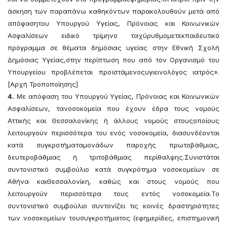
άσκηση των παραπάνω καθηκόντων παρακολουθούν μετά από
απόφασητου Υπουργού Υγείας, Πρόνοιας και Κοινωνικών
Ασφαλίσεων ειδικό τρίμηνο ταχύρυθμομετεκπαιδευτικό
πρόγραμμα σε θέματα δημόσιας υγείας στην Εθνική Σχολή
Δημόσιας Υγείας,στην περίπτωση που από τον Οργανισμό του
Υπουργείου προβλέπεται προϊστάμενοςυγιεινολόγος ιατρός».
[Αρχή Τροποποίησης]
4.
Με απόφαση του Υπουργού Υγείας, Πρόνοιας και Κοινωνικών
Ασφαλίσεων, τανοσοκομεία που έχουν έδρα τους νομούς
Αττικής και Θεσσαλονίκης ή άλλους νομούς στουςοποίους
λειτουργούν περισσότερα του ενός νοσοκομεία, διασυνδέονται
κατά συγκροτήματαμονάδων παροχής πρωτοβάθμιας,
δευτεροβάθμιας ή τριτοβάθμιας περίθαλψης.Συνιστάται
συντονιστικό συμβούλιο κατά συγκρότημα νοσοκομείων σε
Αθήνα καιΘεσσαλονίκη, καθώς και στους νομούς που
λειτουργούν περισσότερα τους εντός νοσοκομεία.Το
συντονιστικό συμβούλιο συντονίζει τις κοινές δραστηριότητες
των νοσοκομείων τουσυγκροτήματος (εφημερίδες, επιστημονική