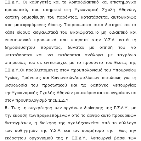
Ε.Σ.Δ.Υ.. Οι καθηγητές και το λοιπόδιδακτικό και επιστημονικό
προσωπικό, που υπηρετεί στη Υγειονομική Σχολή Αθηνών,
κατάτη δημοσίευση του παρόντος, κατατάσσεται αυτοδικαίως
στις μεταφερόμενες θέσεις. Τοπροσωπικό αυτό διατηρεί και τα
κάθε είδους ασφαλιστικά του δικαιώματα.Το μη διδακτικό και
επιστημονικό προσωπικό που υπηρετεί στην Υ.Σ.Α. κατά τη
δημοσίευσητου παρόντος, δύναται με αίτησή του να
μετατάσσεται και να εντάσσεται ανάλογα με ταχρόνια
υπηρεσίας του σε αντίστοιχες με τα προσόντα του θέσεις της
Ε.Σ.Δ.Υ..Οι προβλεπόμενες στον προυπολογισμό του Υπουργείου
Υγείας, Πρόνοιας και ΚοινωνικώνΑσφαλίσεων πιστώσεις για τη
μισθοδοσία του προσωπικού και τις δαπάνες λειτουργίας
τηςΥγειονομικής Σχολής Αθηνών μεταφέρονται και εγγράφονται
στον προυπολογισμό τηςΕ.Σ.Δ.Υ..
5.
'Εως τη συγκρότηση των οργάνων διοίκησης της Ε.Σ.Δ.Υ., με
την έκδοση τωνπροβλεπόμενων από το άρθρο αυτό προεδρικών
διαταγμάτων, η διοίκηση της σχολήςασκείται από το σύλλογο
των καθηγητών της Υ.Σ.Α. και τον κοσμήτορά της. 'Εως την
έκδοσητου οργανισμού της η Ε.Σ.Δ.Υ., λειτουργεί βάσει των