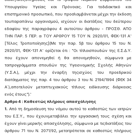
Υπουργείου Υγείας και Πρόνοιας. Για τοδιδακτικό και
επιστημονικό προσωπικό, που προσλαμβάνεται μέχρι την έκδοση
τουπαραπάνω οργανισμού, ισχύουν οι διατάξεις του δεύτερου
εδαφίου της παραγράφου 4 αυτούτου άρθρου - ΠΡΟΣΘ. ΑΠΟ
ΤΗΝ ΠΑΡ. 5 ΠΕΡ. α ΤΟΥ ΑΡΘΡΟΥ 15 ΤΟΥ Ν. 2920/01, ΦΕΚ-131 Α'
[Τέλος Τροποποίησης](Με την παρ. 5β του άρθρου 15 του Ν.
2920/01, ΦΕΚ-131 Α' ορίζεται ότι : "Οι τίτλοισπουδών της Ε.Σ.Δ.Υ.
που έχουν απονεμηθεί ή θα απονεμηθούν, σύμφωνα με
ταπρογράμματα σπουδών της Υγειονομικής Σχολής Αθηνών
(Υ.Σ.Α.), μέχρι την έναρξη τηςισχύος του προεδρικού
διατάγματος της παρ. 4 του άρθρου 3 του Ν. 2194/1994 (ΦΕΚ 34
Α΄),αποτελούν μεταπτυχιακούς τίτλους ειδίκευσης διάρκειας
ενός έτους").'
Αρθρο 4 : Καθεστώς πλήρους απασχόλησης
1.
Από τη δημοσίευση του νόμου αυτού το καθεστώς των ιατρών
του Ε.Σ.Υ., που έχουνμεταβάλει την εργασιακή τους σχέση και
έχουν γίνει μερικής απασχόλησης, σύμφωνα με τιςδιατάξεις του
άρθρου 71 του Ν. 2071/92, μετατρέπεται σε καθεστώς πλήρους