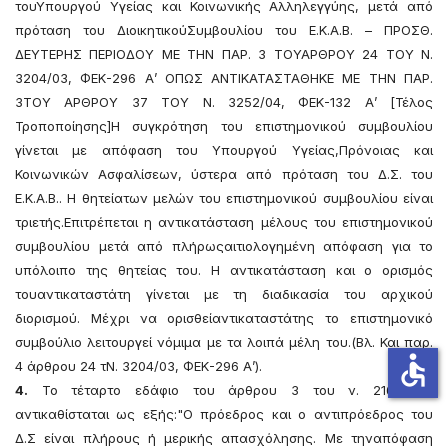
τουΥπουργού Υγείας και Κοινωνικής Αλληλεγγύης, μετά από
πρόταση του ΔιοικητικούΣυμβουλίου του Ε.Κ.Α.Β. – ΠΡΟΣΘ.
ΔΕΥΤΕΡΗΣ ΠΕΡΙΟΔΟΥ ΜΕ ΤΗΝ ΠΑΡ. 3 ΤΟΥΑΡΘΡΟΥ 24 ΤΟΥ Ν.
3204/03, ΦΕΚ-296 Α’ ΟΠΩΣ ΑΝΤΙΚΑΤΑΣΤΑΘΗΚΕ ΜΕ ΤΗΝ ΠΑΡ.
3ΤΟΥ ΑΡΘΡΟΥ 37 ΤΟΥ Ν. 3252/04, ΦΕΚ-132 Α’ [Τέλος
Τροποποίησης]Η συγκρότηση του επιστημονικού συμβουλίου
γίνεται με απόφαση του Υπουργού Υγείας,Πρόνοιας και
Κοινωνικών Ασφαλίσεων, ύστερα από πρόταση του Δ.Σ. του
Ε.Κ.Α.Β.. Η θητείατων μελών του επιστημονικού συμβουλίου είναι
τριετής.Επιτρέπεται η αντικατάσταση μέλους του επιστημονικού
συμβουλίου μετά από πλήρωςαιτιολογημένη απόφαση για το
υπόλοιπο της θητείας του. Η αντικατάσταση και ο ορισμός
τουαντικαταστάτη γίνεται με τη διαδικασία του αρχικού
διορισμού. Μέχρι να ορισθείαντικαταστάτης το επιστημονικό
συμβούλιο λειτουργεί νόμιμα με τα λοιπά μέλη του.(Βλ. Και παρ.
accessible
4 άρθρου 24 τΝ. 3204/03, ΦΕΚ-296 Α’).
4.
Το τέταρτο εδάφιο του άρθρου 3 του ν. 2161/1993
αντικαθίσταται ως εξής:"Ο πρόεδρος και ο αντιπρόεδρος του
Δ.Σ είναι πλήρους ή μερικής απασχόλησης. Με τηναπόφαση