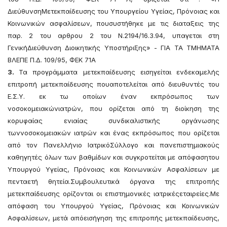
ΔιεύθυνσηΜετεκπαίδευσης του Υπουργείου Υγείας, Πρόνοιας και
Κοινωνικών ασφαλίσεων, πουσυστήθηκε με τις διαταξεις της
παρ. 2 του αρθρου 2 του Ν.2194/16.3.94, υπαγεται στη
ΓενικήΔιεύθυνση Διοικητικής Υποστήριξης» - ΓΙΑ ΤΑ ΤΜΗΜΑΤΑ
ΒΛΕΠΕ Π.Δ. 109/95, ΦΕΚ 71Α
3.
Τα προγράμματα μετεκπαίδευσης εισηγείται ενδεκαμελής
επιτροπή μετεκπαίδευσης πουαποτελείται από διευθυντές του
Ε.Σ.Υ. εκ τω οποίων έναν εκπρόσωπος των
νοσοκομειακώνιατρών, που ορίζεται από τη διοίκηση της
κορυφαίας ενιαίας συνδικαλιστικής οργάνωσης
τωννοσοκομειακών ιατρών και ένας εκπρόσωπος που ορίζεται
από τον Πανελλήνιο ΙατρικόΣύλλογο και πανεπιστημιακούς
καθηγητές όλων των βαθμίδων και συγκροτείται με απόφασητου
Υπουργού Υγείας, Πρόνοιας και Κοινωνικών Ασφαλίσεων με
πενταετή θητεία.Συμβουλευτικά όργανα της επιτροπής
μετεκπαίδευσης ορίζονται οι επιστημονικές ιατρικέςεταιρείες.Με
απόφαση του Υπουργού Υγείας, Πρόνοιας και Κοινωνικών
Ασφαλίσεων, μετά απόεισήγηση της επιτροπής μετεκπαίδευσης,